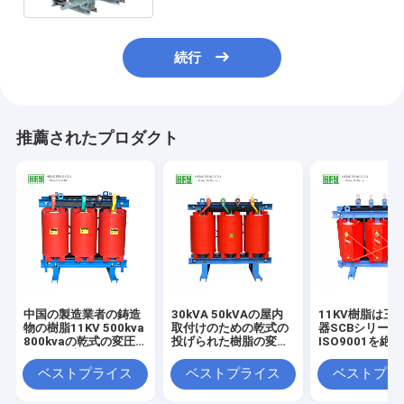
続行
推薦されたプロダクト
中国の製造業者の鋳造
30kVA 50kVAの屋内
11KV樹脂は三
物の樹脂11KV 500kva
取付けのための乾式の
器SCBシリーズ
800kvaの乾式の変圧
投げられた樹脂の変圧
ISO9001を絶
器の最も安い価格
器
ベストプライス
ベストプライス
ベストプラ