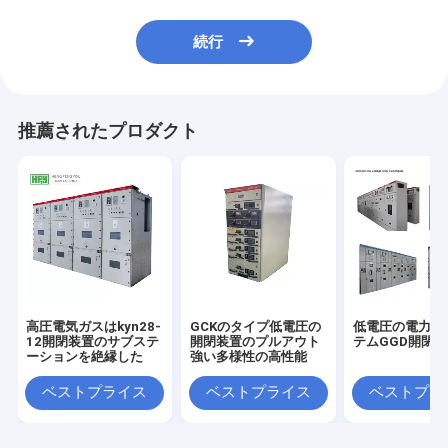
続行
推薦されたプロダクト
高圧電気ガスはkyn28-
GCKのタイプ低電圧の
低電圧の電力配
12開閉装置のサブステ
開閉装置のプルアウト
テムGGD開閉
ーションを絶縁した
強い多様性の高性能
ベストプライス
ベストプライス
ベストプラ