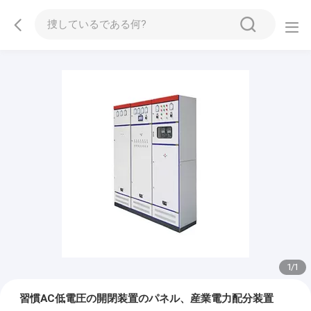
1
/
1
習慣AC低電圧の開閉装置のパネル、産業電力配分装置