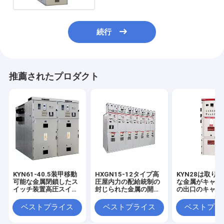
続行
推薦されたプロダクト
KYN61-40.5装甲移動
HXGN15-12タイプ高
KYN28は取り
可能な金属閉鎖したス
圧屋内力の配給統制の
な金属がキャビ
イッチ装置高圧スイッ
封じられた金属の開閉
の出口のキャビ
チ ギヤ
装置
のカスタム化を
付けた高圧開閉
ベストプライス
ベストプライス
ベストプラ
中間取付けた