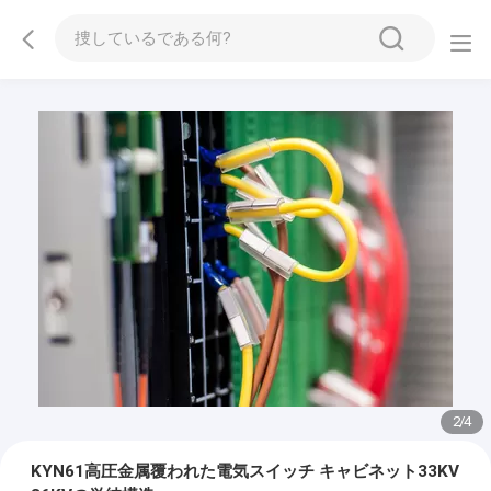
2
/
4
KYN61高圧金属覆われた電気スイッチ キャビネット33KV