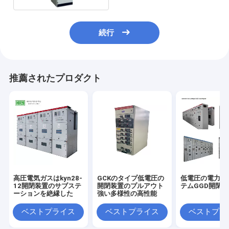
続行
推薦されたプロダクト
高圧電気ガスはkyn28-
GCKのタイプ低電圧の
低電圧の電力配
12開閉装置のサブステ
開閉装置のプルアウト
テムGGD開閉
ーションを絶縁した
強い多様性の高性能
ベストプライス
ベストプライス
ベストプラ